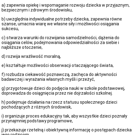
i
a) zapewnia opiekę i wspomaganie rozwoju dziecka w przyjaznym,
zadania
bezpiecznym i zdrowym środowisku,
Dane
adresowe
b) uwzględnia indywidualne potrzeby dziecka, zapewnia równe
szanse, umacnia wiarę we własne siły i możliwości osiągania
Statut
sukcesu,
prawny
Regulamin
c) stwarza warunki do rozwijania samodzielności, dążenia do
organizacyjny
osiągania celów, podejmowania odpowiedzialności za siebie i
najbliższe otoczenie,
Przedmiot
działalności
d) rozwija wrażliwość moralną,
Sprawozdanie
e) kształtuje możliwości obserwacji otaczającego świata,
finansowe
za
f) rozbudza ciekawość poznawczą, zachęca do aktywności
2018
badawczej i wyrażania własnych myśli i przeżyć,
r.
Sprawozdanie
g) przygotowuje dzieci do podjęcia nauki w szkole podstawowej,
finansowe
doprowadza do osiągnięcia przez nie dojrzałości szkolnej.
za
2019
h) podejmuje działania na rzecz statusu społecznego dzieci
r.
pochodzących z różnych środowisk,
Sprawozdanie
i) organizuje proces edukacyjny tak, aby wszystkie dzieci poznały
finansowe
przynajmniej podstawy programowe,
za
2020
j) przekazuje rzetelną i obiektywną informację o postępach dziecka
r.
jego rodzicom,