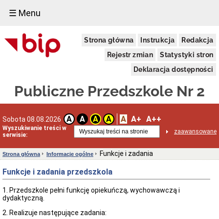
☰ Menu
Struktura
Strona główna
Instrukcja
Redakcja
organizacyjna
Dyrektor
Rejestr zmian
Statystyki stron
Organy,
Deklaracja dostępności
kompetencje
Pracownicy
Publiczne Przedszkole Nr 2
Siedziba
Zamówienia
Publiczne
A
A+
A++
A
A
A
A
Sobota 08.08.2026
Ogłoszenia
Wyszukiwanie treści w
zaawansowane
przetargów
serwisie:
Roztrzygnięcia
Funkcje i zadania
przetargów
Strona główna
Informacje ogólne
Plany
Funkcje i zadania przedszkola
Zamówień
Publicznych
1. Przedszkole pełni funkcję opiekuńczą, wychowawczą i
Informacje
dydaktyczną.
ogólne
Funkcje
2. Realizuje następujące zadania: