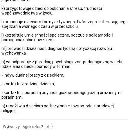
Sprawozdania
k) przygotowuje dzieci do pokonania stresu, trudności i
finansowe
współzawodnictwa w życiu,
za
rok
l) proponuje dzieciom formy aktywnego, twórczego i interesującego
2021
spędzania wolnego czasu w przedszkolu,
i
kolejne
ł) kształtuje umiejętności społeczne, poczucie solidarności i
pomagania sobie nawzajem,
Deklaracja
dostępności
m) prowadzi działalność diagnostyczną dotyczącą rozwoju
Raport
wychowanka,
o
stanie
n) współpracuje z poradnią psychologiczno-pedagogiczną w celu
dostępności
udzielania dziecku pomocy w formie:
Zarządzenie
- indywidualnej pracy z dzieckiem,
o
powołaniu
- kontaktu z rodziną dziecka,
koordynatora
dostępności
- kontaktu z poradnią psychologiczno-pedagogiczną oraz innymi
poradniami,
Koordynator
dostępności
o) umożliwia dzieciom podtrzymanie tożsamości narodowej i
Rekrutacja
religijnej.
Konkursy
Konkurs
Wytworzył:
Agnieszka Zabijak
na